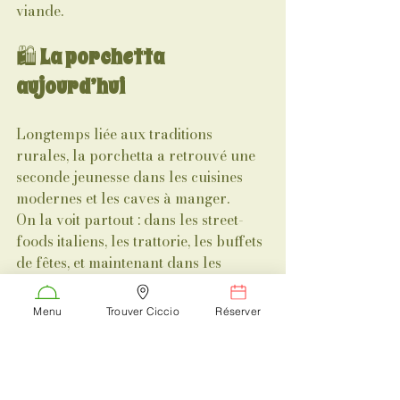
viande.
🛍 
La porchetta 
aujourd’hui
Longtemps liée aux traditions 
rurales, la porchetta a retrouvé une 
seconde jeunesse dans les cuisines 
modernes et les caves à manger.
On la voit partout : dans les street-
foods italiens, les trattorie, les buffets 
de fêtes, et maintenant dans les 
établissements spécialisés comme 
Ciccio e Vino
, où elle devient une 
Menu
Trouver Ciccio
Réserver
pièce incontournable de l’offre 
antipasti.
⭐ 
Pourquoi la porchetta 