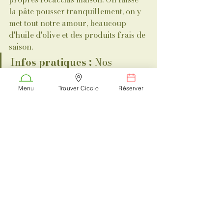
la pâte pousser tranquillement, on y 
met tout notre amour, beaucoup 
d'huile d'olive et des produits frais de 
saison.
Infos pratiques :
 Nos 
focaccias sont disponibles 
chaque semaine à l'épicerie. 
Menu
Trouver Ciccio
Réserver
Mais attention, elles partent 
souvent plus vite qu’un 
espresso sur un comptoir 
romain ! Elles peuvent être 
commandées par plaque à 18 
euros le kilo, une semaine en 
avance.
Passez nous voir pour récupérer 
votre part de bonheur. À très vite 