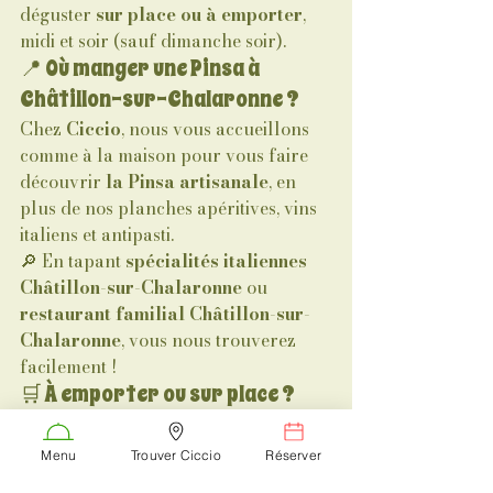
déguster 
sur place ou à emporter
, 
midi et soir (sauf dimanche soir).
📍 Où manger une Pinsa à 
Châtillon-sur-Chalaronne ?
Chez 
Ciccio
, nous vous accueillons 
comme à la maison pour vous faire 
découvrir 
la Pinsa artisanale
, en 
plus de nos planches apéritives, vins 
italiens et antipasti.
🔎 En tapant 
spécialités italiennes 
Châtillon-sur-Chalaronne
 ou 
restaurant familial Châtillon-sur-
Chalaronne
, vous nous trouverez 
facilement !
🛒 À emporter ou sur place ?
✅ Commande via notre site 
ciccio-
vino.fr
📞 Réservation & infos au 06 
Menu
Trouver Ciccio
Réserver
69 97 81 68📍 175 rue Pasteur, 