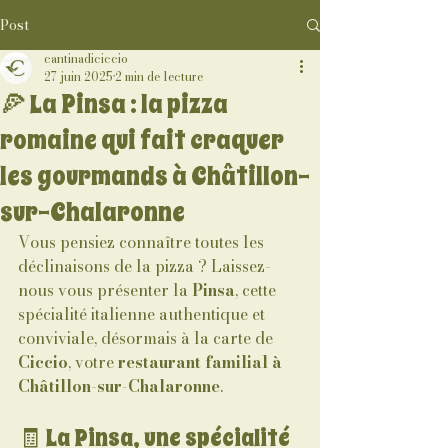
Post
cantinadiciccio
27 juin 2025
2 min de lecture
🍕 La Pinsa : la pizza
romaine qui fait craquer
les gourmands à Châtillon-
sur-Chalaronne
Vous pensiez connaître toutes les 
déclinaisons de la pizza ? Laissez-
nous vous présenter la 
Pinsa
, cette 
spécialité italienne authentique et 
conviviale, désormais à la carte de 
Ciccio
, votre 
restaurant familial à 
Châtillon-sur-Chalaronne
.
🧾 La Pinsa, une spécialité 