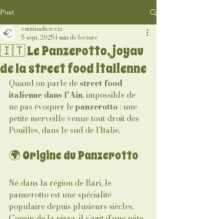
Post
cantinadiciccio
5 sept. 2025
1 min de lecture
🇮🇹 Le Panzerotto, joyau
de la street food italienne
Quand on parle de 
street food 
italienne dans l’Ain
, impossible de 
ne pas évoquer le 
panzerotto
 : une 
petite merveille venue tout droit des 
Pouilles, dans le sud de l’Italie.
🌍 Origine du Panzerotto
Né dans la région de Bari, le 
panzerotto est une spécialité 
populaire depuis plusieurs siècles. 
Cousin de la pizza, il s’agit d’une pâte 