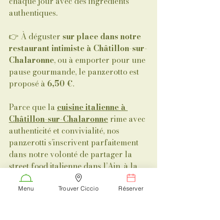
chaque jour avec des ingrédients 
authentiques.
👉 À déguster 
sur place dans notre 
restaurant intimiste à Châtillon-sur-
Chalaronne
, ou à emporter pour une 
pause gourmande, le panzerotto est 
proposé à 
6,50 €
.
Parce que la 
cuisine italienne à 
Châtillon-sur-Chalaronne
 rime avec 
authenticité et convivialité, nos 
panzerotti s’inscrivent parfaitement 
dans notre volonté de partager la 
street food italienne dans l’Ain, à la 
fois simple, rapide et pleine de 
caractère.
Menu
Trouver Ciccio
Réserver