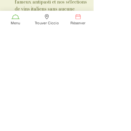
fameux antipasti et nos sélections 
de vins italiens sans aucune 
autre table pour vous déranger.
Menu
Trouver Ciccio
Réserver
Prêt à vivre l'expérience Ciccio ?
Que ce soit pour une soirée 
improvisée autour d'un verre ou 
pour un événement privé exclusif, la 
Chalaronne vous attend.
📍 
Ciccio e Vino – Châtillon-sur-
Chalaronne
Réservation conseillée 
(capacité maximum 12 places)
06 69 97 81 68