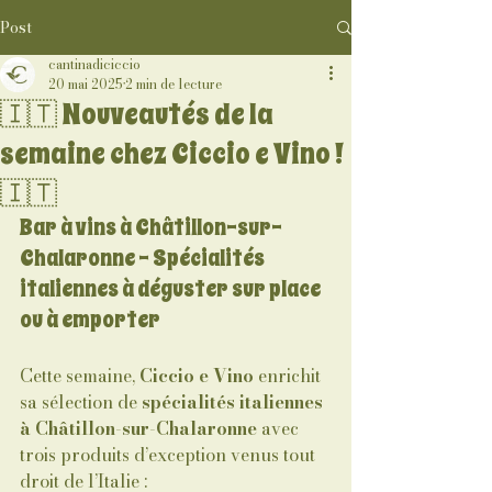
Post
cantinadiciccio
20 mai 2025
2 min de lecture
🇮🇹 Nouveautés de la
semaine chez Ciccio e Vino !
🇮🇹
Bar à vins à Châtillon-sur-
Chalaronne – Spécialités 
italiennes à déguster sur place 
ou à emporter
Cette semaine, 
Ciccio e Vino
 enrichit 
sa sélection de 
spécialités italiennes 
à Châtillon-sur-Chalaronne
 avec 
trois produits d’exception venus tout 
droit de l’Italie :