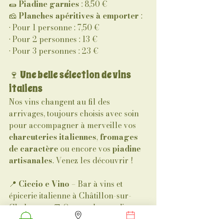
🌯 
Piadine garnies
 : 8,50 €
🧀 
Planches apéritives à emporter
 :
• Pour 1 personne : 7,50 €
• Pour 2 personnes : 13 €
• Pour 3 personnes : 23 €
🍷 Une belle sélection de vins 
italiens
Nos vins changent au fil des 
arrivages, toujours choisis avec soin 
pour accompagner à merveille vos 
charcuteries italiennes
, 
fromages 
de caractère
 ou encore vos 
piadine 
artisanales
. Venez les découvrir !
📍 
Ciccio e Vino
 – Bar à vins et 
épicerie italienne à Châtillon-sur-
Chalaronne📆 Ouvert du mardi au 