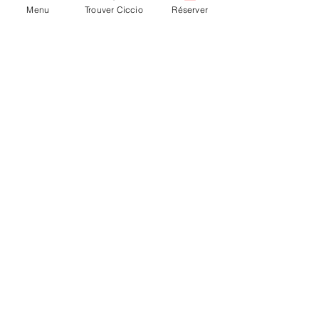
dimanche📞 Réservez ou commandez 
Menu
Trouver Ciccio
Réserver
vos planches apéritives à emporter 
dès maintenant !
Voir tout
Posts récents