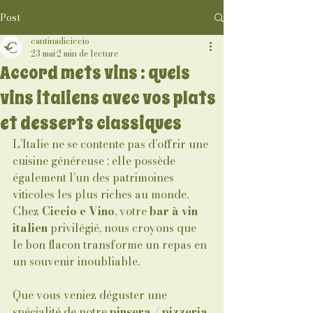
Post
cantinadiciccio
23 mai
2 min de lecture
Accord mets vins : quels
vins italiens avec vos plats
et desserts classiques
L’Italie ne se contente pas d’offrir une 
cuisine généreuse ; elle possède 
également l’un des patrimoines 
viticoles les plus riches au monde. 
Chez 
Ciccio e Vino
, votre 
bar à vin 
italien
 privilégié, nous croyons que 
le bon flacon transforme un repas en 
un souvenir inoubliable.
Que vous veniez déguster une 
spécialité de notre 
pinsera / pizzeria 