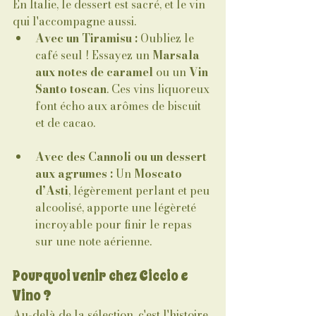
En Italie, le dessert est sacré, et le vin 
qui l'accompagne aussi.
Avec un Tiramisu :
 Oubliez le 
café seul ! Essayez un 
Marsala 
aux notes de caramel
 ou un 
Vin 
Santo toscan
. Ces vins liquoreux 
font écho aux arômes de biscuit 
et de cacao.
Avec des Cannoli ou un dessert 
aux agrumes :
 Un 
Moscato 
d’Asti
, légèrement perlant et peu 
alcoolisé, apporte une légèreté 
incroyable pour finir le repas 
sur une note aérienne.
Pourquoi venir chez Ciccio e 
Vino ?
Au-delà de la sélection, c'est l'histoire 