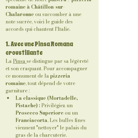
romaine à Châtillon-sur-
Chalaronne
 ou succomber à une 
note sucrée, voici le guide des 
accords qui chantent l'Italie.
1. Avec une Pinsa Romana 
croustillante
La 
Pinsa 
se distingue par sa légèreté 
et son craquant. Pour accompagner 
ce monument de la 
pizzeria 
romaine
, tout dépend de votre 
garniture :
La classique (Mortadelle, 
Pistache) :
 Privilégiez un 
Prosecco Superiore
 ou un 
Franciacorta
. Les bulles fines 
viennent "nettoyer" le palais du 
gras de la charcuterie.