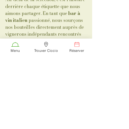
derrière chaque étiquette que nous 
aimons partager. En tant que 
bar à 
vin italien
 passionné, nous sourçons 
nos bouteilles directement auprès de 
vignerons indépendants rencontrés 
lors de nos voyages.
Que vous soyez de passage ou 
Menu
Trouver Ciccio
Réserver
habitant de l'Ain, vivez une 
expérience authentique dans 
notre 
pinsera / pizzeria romaine à 
Châtillon-sur-Chalaronne
. Ici, le vin 
n'est pas un simple accompagnement, 
c'est l'invité d'honneur.
📍 
Prêt pour le voyage ?
 Rendez-
vous au bord de la Chalaronne pour 
découvrir notre sélection qui change 