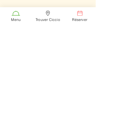
TROUVER CICCIO
Menu
Trouver Ciccio
Réserver
cantina.di.ciccio@gmail.com
06 69 97 81 68
175 Rue Pasteur
01400 Châtillon-sur-
Chalaronne, France