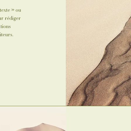
texte » ou
ur rédiger
tions
iteurs.