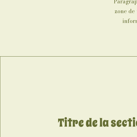
Paragrap
zone de 
infor
Titre de la sect