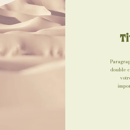
Ti
Paragraph
double-cl
votr
impor