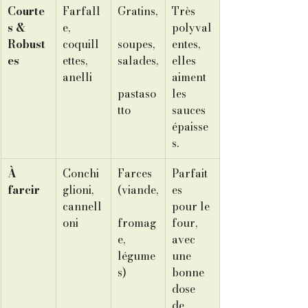
Courte
Farfall
Gratins,
Très 
s & 
e, 
polyval
Robust
coquill
soupes, 
entes, 
es
ettes, 
salades,
elles 
anelli
aiment 
pastaso
les 
tto
sauces 
épaisse
s.
À 
Conchi
Farces 
Parfait
farcir
glioni, 
(viande,
es 
cannell
pour le 
oni
fromag
four, 
e, 
avec 
légume
une 
s)
bonne 
dose 
de 