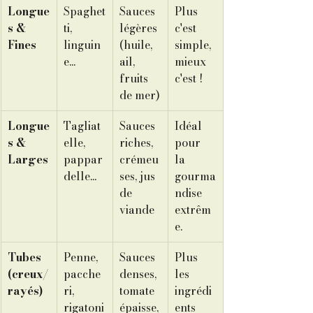
Longue
Spaghet
Sauces 
Plus 
s & 
ti, 
légères 
c'est 
Fines
linguin
(huile, 
simple, 
e...
ail, 
mieux 
fruits 
c'est !
de mer)
Longue
Tagliat
Sauces 
Idéal 
s & 
elle, 
riches, 
pour 
Larges
pappar
crémeu
la 
delle...
ses, jus 
gourma
de 
ndise 
viande
extrêm
e.
Tubes 
Penne, 
Sauces 
Plus 
(creux/
pacche
denses, 
les 
rayés)
ri, 
tomate 
ingrédi
rigatoni
épaisse,
ents 