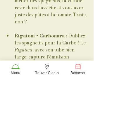
mettez des spaghettis, la viande 
reste dans l'assiette et vous avez 
juste des pâtes à la tomate. Triste, 
non ?
Rigatoni + Carbonara :
 Oubliez 
les spaghettis pour la Carbo ! Le 
Rigatoni
, avec son tube bien 
large, capture l'émulsion 
crémeuse d'œuf et le croustillant 
du 
Guanciale
. C'est une 
Menu
Trouver Ciccio
Réserver
symphonie en bouche.
Pappardelles + Gibier :
 Ce sont 
les bodybuilders de la famille 
des pâtes. Elles sont faites pour 
les sauces puissantes et sauvages.
💡 Le conseil "Pro" de Ciccio : La 