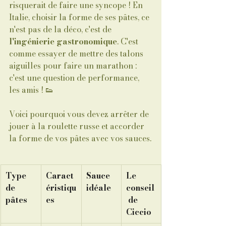
risquerait de faire une syncope ! En 
Italie, choisir la forme de ses pâtes, ce 
n'est pas de la déco, c'est de 
l'ingénierie gastronomique
. C'est 
comme essayer de mettre des talons 
aiguilles pour faire un marathon : 
c'est une question de performance, 
les amis ! 👟
Voici pourquoi vous devez arrêter de 
jouer à la roulette russe et accorder 
la forme de vos pâtes avec vos sauces.
Type 
Caract
Sauce 
Le 
de 
éristiqu
idéale
conseil
pâtes
es
 de 
Ciccio