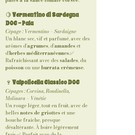
pâtes à la sauce tomate corsée
.
🍋 
Vermentino di Sardegna 
DOC – Pala
Cépage : Vermentino – Sardaigne
Un blanc sec, vif et parfumé, avec des 
arômes d’
agrumes
, d’
amandes
 et 
d’
herbes méditerranéennes
.✅ 
Rafraîchissant avec des 
salades
, du 
poisson
 ou une 
burrata crémeuse
.
🍷 
Valpolicella Classico DOC
Cépages : Corvina, Rondinella, 
Molinara – Vénétie
Un rouge léger, tout en fruit, avec de 
belles 
notes de griottes
 et une 
bouche fraîche, presque 
désaltérante. À boire légèrement 
frais.✅ Parfait avec de la 