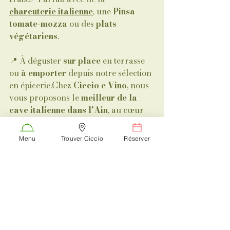
charcuterie italienne
, une 
Pinsa 
tomate-mozza
 ou des 
plats 
végétariens
.
📍 À déguster 
sur place
 en terrasse 
ou 
à emporter
 depuis notre sélection 
en épicerie.Chez 
Ciccio e Vino
, nous 
vous proposons le 
meilleur de la 
cave italienne dans l’Ain
, au cœur 
de 
Châtillon-sur-Chalaronne
.
Menu
Trouver Ciccio
Réserver
➡️ Passez découvrir notre sélection, 
nos conseils d’accords mets-vins… et 
laissez parler vos papilles !Tu veux 
un bon vin pour accompagner tes 
pâtes maison
 ou ta 
Pinsa
 du 
moment
 ? On a ce qu’il te faut !