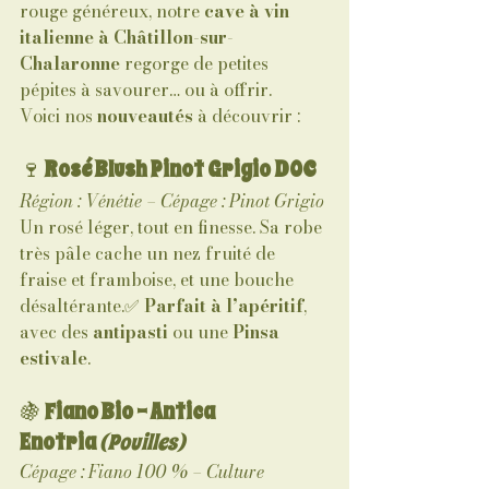
rouge généreux, notre 
cave à vin 
italienne à Châtillon-sur-
Chalaronne
 regorge de petites 
pépites à savourer… ou à offrir.
Voici nos 
nouveautés
 à découvrir :
🍷 
Rosé Blush Pinot Grigio DOC
Région : Vénétie – Cépage : Pinot Grigio
Un rosé léger, tout en finesse. Sa robe 
très pâle cache un nez fruité de 
fraise et framboise, et une bouche 
désaltérante.✅ 
Parfait à l’apéritif
, 
avec des 
antipasti
 ou une 
Pinsa 
estivale
.
🍇 
Fiano Bio – Antica 
Enotria
(Pouilles)
Cépage : Fiano 100 % – Culture 