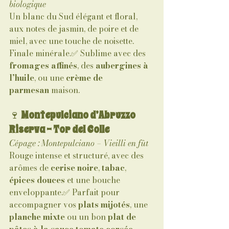
biologique
Un blanc du Sud élégant et floral, 
aux notes de jasmin, de poire et de 
miel, avec une touche de noisette. 
Finale minérale.✅ Sublime avec des 
fromages affinés
, des 
aubergines à 
l’huile
, ou une 
crème de 
parmesan
 maison.
🍷 
Montepulciano d’Abruzzo 
Riserva – Tor del Colle
Cépage : Montepulciano – Vieilli en fût
Rouge intense et structuré, avec des 
arômes de 
cerise noire
, 
tabac
, 
épices douces
 et une bouche 
enveloppante.✅ Parfait pour 
accompagner vos 
plats mijotés
, une 
planche mixte
 ou un bon 
plat de 