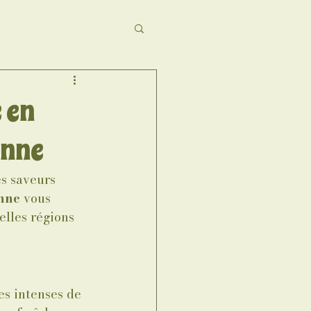
 en
onne
es saveurs 
onne
 vous 
elles régions 
es intenses de 