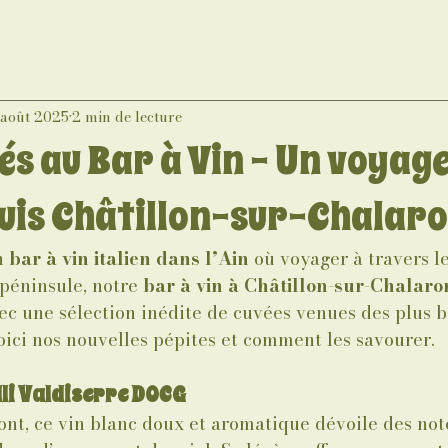
 août 2025
2 min de lecture
s au Bar à Vin – Un voyage
puis Châtillon-sur-Chalar
n 
bar à vin italien dans l’Ain
 où voyager à travers l
péninsule, notre 
bar à vin à Châtillon-sur-Chalar
ec une sélection inédite de cuvées venues des plus b
 Voici nos nouvelles pépites et comment les savourer.
li Valdiserre DOCG
nt, ce vin blanc doux et aromatique dévoile des not