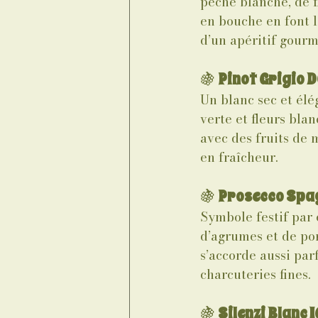
pêche blanche, de f
en bouche en font l
d’un apéritif gourm
🍇 
Pinot Grigio D
Un blanc sec et élé
verte et fleurs blan
avec des fruits de 
en fraîcheur.
🍇 
Prosecco Spa
Symbole festif par 
d’agrumes et de pomm
s’accorde aussi par
charcuteries fines.
🍇 
Silenzi Blanc 