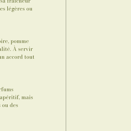
sa fraîcheur 
es légères ou 
poire, pomme 
lité. À servir 
un accord tout 
rfums 
apéritif, mais 
 ou des 