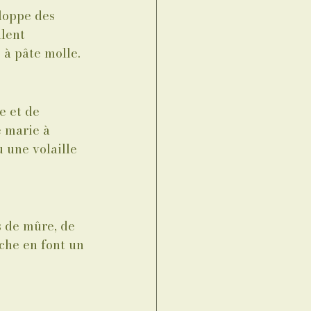
loppe des 
lent 
 à pâte molle.
e et de 
e marie à 
 une volaille 
 de mûre, de 
che en font un 