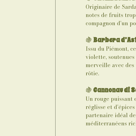
Originaire de Sarda
notes de fruits tro
compagnon d’un pois
🍇 
Barbera d’Ast
Issu du Piémont, ce
violette, soutenues 
merveille avec des 
rôtie.
🍇 
Cannonau di 
Un rouge puissant 
réglisse et d’épice
partenaire idéal des
méditerranéens ric