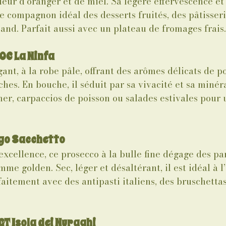
leur d’oranger et de miel. Sa légère effervescence et 
e compagnon idéal des desserts fruités, des pâtisseri
and. Parfait aussi avec un plateau de fromages frais.
OC La Ninfa
gant, à la robe pâle, offrant des arômes délicats de 
ches. En bouche, il séduit par sa vivacité et sa minéra
mer, carpaccios de poisson ou salades estivales pour 
go Sacchetto
excellence, ce prosecco à la bulle fine dégage des pa
e golden. Sec, léger et désaltérant, il est idéal à l’
faitement avec des antipasti italiens, des bruschettas
IGT Isola dei Nuraghi