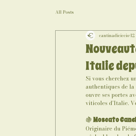
All Posts
cantinadiciccio
12
Nouveauté
Italie de
Si vous cherchez u
authentiques de la 
ouvre ses portes av
viticoles d’Italie.
🍇 
Moscato Canel
Originaire du Piémo