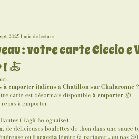
sept. 2025
1 min de lecture
eau : votre carte Ciccio e 
! 🍝
anv.
s à emporter italiens à Chatillon sur Chalaronne 
?
tre carte est désormais disponible 
à emporter
 📦
 
repas à emporter
illantes (Ragù Bolognaise)
n
, de délicieuses boulettes de thon dans une sauce 
énéreuse ou 
Focaccia 
légère (à partager… ou pas 😉)