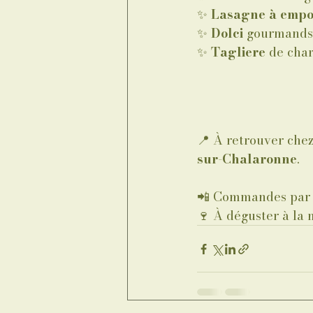
✨ 
Lasagne à empo
✨ 
Dolci
 gourmands 
✨ 
Tagliere
 de cha
📍 À retrouver chez
sur-Chalaronne
.
📲 Commandes par S
🍷 À déguster à la 