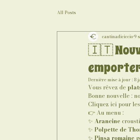
All Posts
cantinadiciccio
9 
🇮🇹 Nouv
emporter 
Dernière mise à jour :
8 j
Vous rêvez de
 plat
Bonne nouvelle : no
Cliquez ici pour les
👉 Au menu :
✨ 
Arancine
 croust
✨ 
Polpette de Tho
✨ 
Pinsa romaine
 g