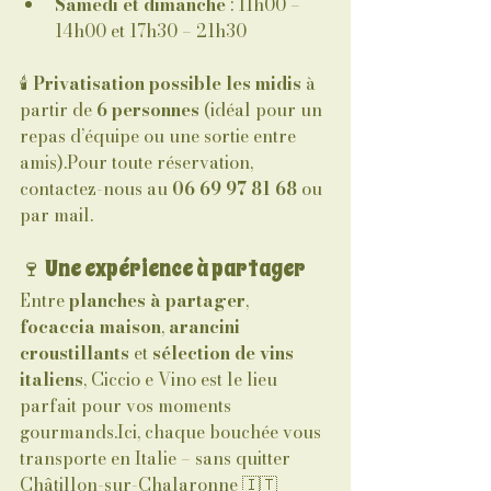
Samedi et dimanche
 : 11h00 – 
14h00 et 17h30 – 21h30
🕯️ 
Privatisation possible les midis
 à 
partir de 
6 personnes
 (idéal pour un 
repas d’équipe ou une sortie entre 
amis).Pour toute réservation, 
contactez-nous au 
06 69 97 81 68
 ou 
par mail.
🍷 Une expérience à partager
Entre 
planches à partager
, 
focaccia maison
, 
arancini 
croustillants
 et 
sélection de vins 
italiens
, Ciccio e Vino est le lieu 
parfait pour vos moments 
gourmands.Ici, chaque bouchée vous 
transporte en Italie – sans quitter 
Châtillon-sur-Chalaronne 🇮🇹