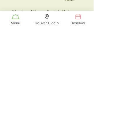
📍 
Ciccio e Vino – Spécialités 
italiennes
Votre adresse conviviale 
Menu
Trouver Ciccio
Réserver
pour une 
restauration italienne 
authentique à Châtillon-sur-
Chalaronne
.
Voir tout
Posts récents