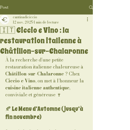
Post
cantinadiciccio
12 nov. 2025
1 min de lecture
🇮🇹 Ciccio e Vino : la
restauration italienne à
Châtillon-sur-Chalaronne
À la recherche d’une petite 
restauration italienne chaleureuse à 
Châtillon-sur-Chalaronne
 ? Chez 
Ciccio e Vino
, on met à l’honneur la 
cuisine italienne authentique
, 
conviviale et généreuse 🍷
🍂 Le Menu d’Automne (jusqu’à 
fin novembre)